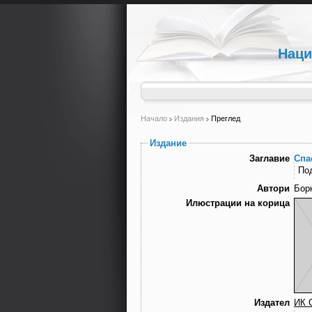
Наци
Начало
Издания
Преглед
Издание
Заглавие
Спа
По
Автори
Илюстрации на корица
Издател
ИК 