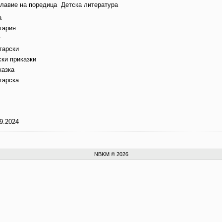
главие на поредица
Детска литература
а
гария
г
гарски
ски приказки
казка
гарска
9.2024
NBKM © 2026