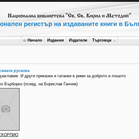
онален регистър на издаваните книги в Бъл
Начало
Издания
Издатели
Търговци
сената русалка
дзаглавие
И други приказки и гатанки в рими за доброто и лошото
Борко Бърборко (псевд. на Борислав Ганчев)
СКОРПИО