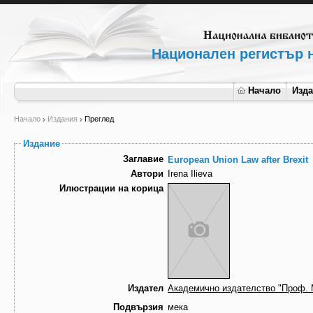
Национален регистър н
Начало
Изд
Начало
Издания
Преглед
Издание
Заглавие
European Union Law after Brexit
Автори
Irena Ilieva
Илюстрации на корица
Издател
Академично издателство "Проф. 
Подвързия
мека