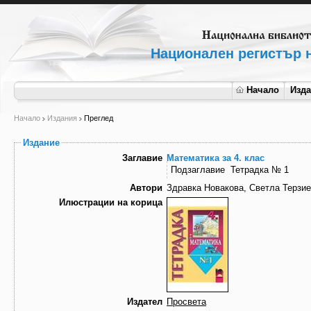
Национален регистър н
Начало
Изд
Начало
Издания
Преглед
Издание
Заглавие
Математика за 4. клас
Подзаглавие
Тетрадка № 1
Автори
Здравка Новакова, Светла Терзи
Илюстрации на корица
Издател
Просвета