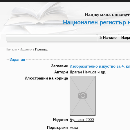
Национален регистър н
Начало
Изд
Начало
Издания
Преглед
Издание
Заглавие
Изобразително изкуство за 4. к
Автори
Драган Немцов и др.
Илюстрации на корица
Издател
Булвест 2000
Подвързия
мека