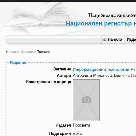
Национален регистър н
Начало
Изд
Начало
Издания
Преглед
Издание
Заглавие
Информационни технологии + п
Автори
Антоанета Миланова, Величка Ни
Илюстрации на корица
Издател
Просвета
Подвързия
мека