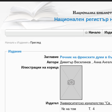
Национален регистър н
Начало
Изд
Начало
Издания
Преглед
Издание
Заглавие
Речник на френските думи в бъ
Автори
Димитър Веселинов , Анна Ангел
Илюстрации на корица
Издател
Университетско издателство "Св.
№ на том
Т. 4