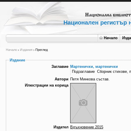
Национален регистър н
Начало
Изд
Начало
Издания
Преглед
Издание
Заглавие
Мартенички, мартенички
Подзаглавие
Сборник стихове, п
Автори
Петя Минкова състав.
Илюстрации на корица
Издател
Вдъхновение 2015