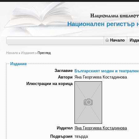
Национален регистър н
Начало
Изд
Начало
Издания
Преглед
Издание
Заглавие
Българският моден и театрален
Автори
Яна Георгиева Костадинова
Илюстрации на корица
Издател
Яна Георгиева Костадинова
Подвързия
твърда