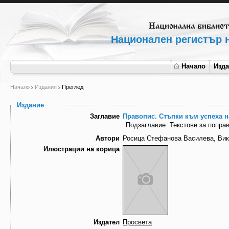
Национален регистър н
Начало
Изд
Начало
Издания
Преглед
Издание
Заглавие
Правопис. Стъпки към успеха н
Подзаглавие
Текстове за попра
Автори
Росица Стефанова Василева, Вик
Илюстрации на корица
Издател
Просвета