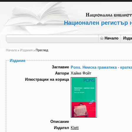
Национален регистър н
Начало
Изд
Начало
Издания
Преглед
Издание
Заглавие
Pons. Немска граматика - кратк
Автори
Хайке Фойт
Илюстрации на корица
Описание
Издател
Klett