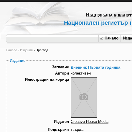
Национален регистър н
Начало
Изд
Начало
Издания
Преглед
Издание
Заглавие
Дневник Първата годинка
Автори
колективен
Илюстрации на корица
Издател
Creative House Media
Подвързия
твърда