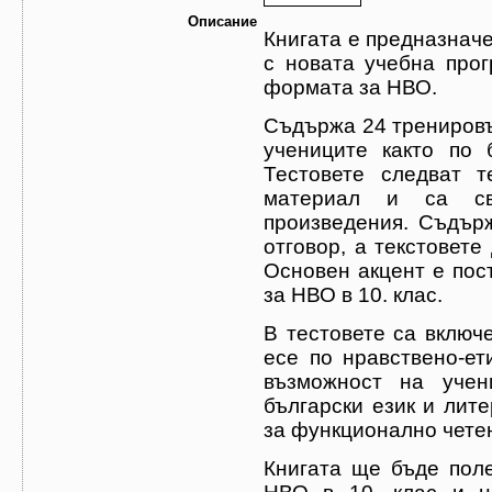
Описание
Книгата е предназначе
с новата учебна програма по български език и литература и
формата за НВО.
Съдържа 24 тренировъ
учениците както по български език, така и по литература.
Тестовете следват тематичните разпределения на учебния
материал и са свързани с изуч
произведения. Съдържат 
отговор, а текстовете
Основен акцент е пос
за НВО в 10. клас.
В тестовете са включ
есе по нравствено-етичен или граждански проблем. Те дават
възможност на учен
български език и лит
за функционално чет
Книгата ще бъде поле