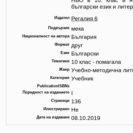
НВО в 10. клас и на учителите за работа в часовете по
български език и лите
Издател
Регалия 6
Подвързия
мека
Националност на автора
България
Формат
друг
Език
Български
Тематики
10 клас - помагала
Жанр
Учебно-методична лит
Категория
Учебник
PublicationISBNs
Поредност на изданието
I
Страници
136
Илюстрирано
Не
Дата на издаване
08.10.2019