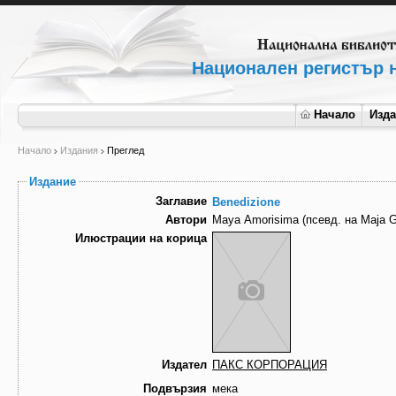
Национален регистър н
Начало
Изд
Начало
Издания
Преглед
Издание
Заглавие
Benedizione
Автори
Maya Amorisima (псевд. на Maja 
Илюстрации на корица
Издател
ПАКС КОРПОРАЦИЯ
Подвързия
мека