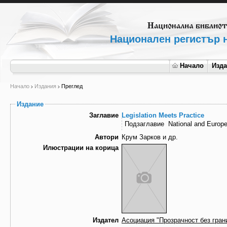
Национален регистър н
Начало
Изд
Начало
Издания
Преглед
Издание
Заглавие
Legislation Meets Practice
Подзаглавие
National and Europe
Автори
Крум Зарков и др.
Илюстрации на корица
Издател
Асоциация "Прозрачност без гран