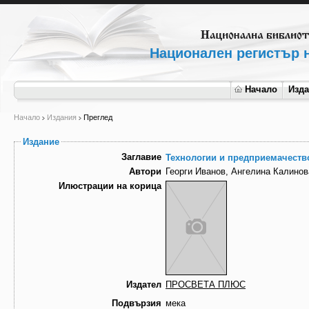
Национален регистър н
Начало
Изд
Начало
Издания
Преглед
Издание
Заглавие
Технологии и предприемачество
Автори
Георги Иванов, Ангелина Калино
Илюстрации на корица
Издател
ПРОСВЕТА ПЛЮС
Подвързия
мека