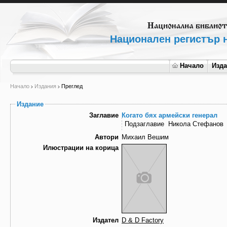
Национален регистър н
Начало
Изд
Начало
Издания
Преглед
Издание
Заглавие
Когато бях армейски генерал
Подзаглавие
Никола Стефанов
Автори
Михаил Вешим
Илюстрации на корица
Издател
D & D Factory