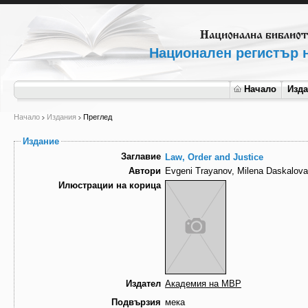
Национален регистър н
Начало
Изд
Начало
Издания
Преглед
Издание
Заглавие
Law, Order and Justice
Автори
Evgeni Trayanov, Milena Daskalova,
Илюстрации на корица
Издател
Академия на МВР
Подвързия
мека