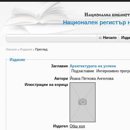
Национален регистър н
Начало
Изд
Начало
Издания
Преглед
Издание
Заглавие
Архитектурата на успеха
Подзаглавие
Интернзивно прог
Автори
Йоана Петкова Ангелова
Илюстрации на корица
Издател
Общ код