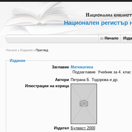
Национален регистър н
Начало
Изд
Начало
Издания
Преглед
Издание
Заглавие
Математика
Подзаглавие
Учебник за 4. кла
Автори
Петрана Б. Тодорова и др.
Илюстрации на корица
Издател
Булвест 2000