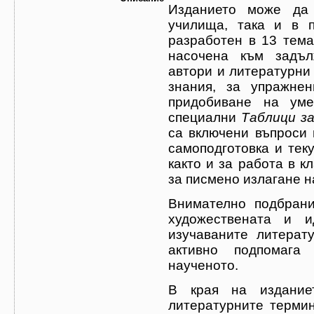
Изданието може да се използва както в неп
училища, така и в профил
разработен в 13 тема
насочена към задъл
автори и литературни творби. Предвидени са текстове за нови
знания, за упражнение, за усвояване на наученото и за
придобиване на умения в съответствие с
специални
Таблици з
са включени въпроси и задач
самоподготовка и текуща
както и за работа в к
за писмено излагане 
Внимателно подбраният илюстра
художествената и и
изучаваните литерат
активно подпомага усвояването и затвърждаването на
наученото.
В края на изданието 
литературните термин