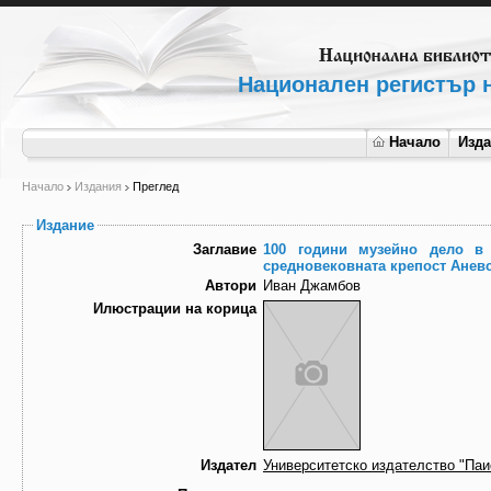
Национален регистър н
Начало
Изд
Начало
Издания
Преглед
Издание
Заглавие
100 години музейно дело в 
средновековната крепост Аневс
Автори
Иван Джамбов
Илюстрации на корица
Издател
Университетско издателство "Па