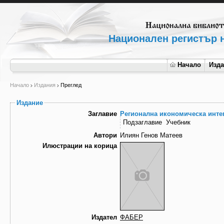
Национален регистър н
Начало
Изд
Начало
Издания
Преглед
Издание
Заглавие
Регионална икономическа инте
Подзаглавие
Учебник
Автори
Илиян Генов Матеев
Илюстрации на корица
Издател
ФАБЕР