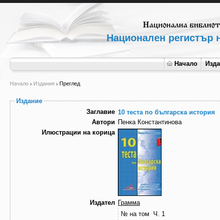
Национален регистър н
Начало
Изд
Начало
Издания
Преглед
Издание
Заглавие
10 теста по българска история
Автори
Пенка Константинова
Илюстрации на корица
Издател
Грамма
№ на том
Ч. 1