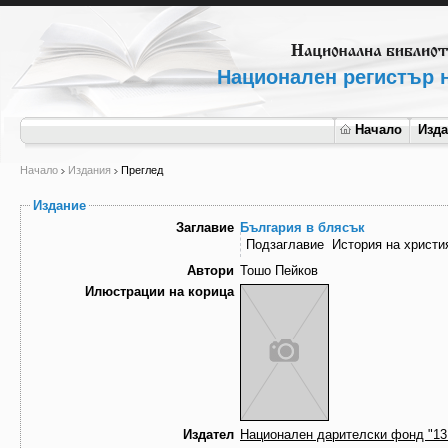
Национален регистър н
Начало
Изд
Начало
Издания
Преглед
Издание
Заглавие
България в блясък
Подзаглавие
История на христи
Автори
Тошо Пейков
Илюстрации на корица
Издател
Национален дарителски фонд "13