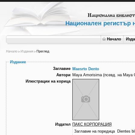
Национален регистър н
Начало
Изд
Начало
Издания
Преглед
Издание
Заглавие
Maesrto Dento
Автори
Maya Amorisima (псевд. на Maya 
Илюстрации на корица
Издател
ПАКС КОРПОРАЦИЯ
Заглавие на поредица
Dientes b