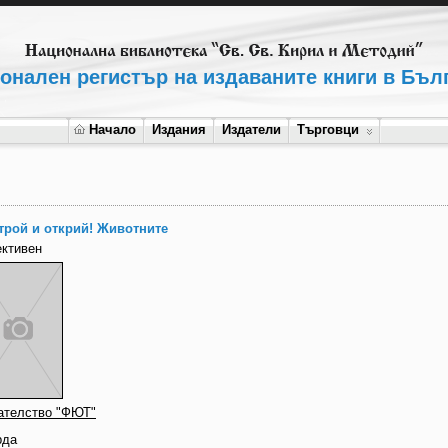
онален регистър на издаваните книги в Бъл
Начало
Издания
Издатели
Търговци
трой и открий! Животните
ективен
ателство "ФЮТ"
рда