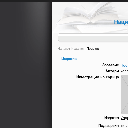
Наци
Начало
Издания
Преглед
Издание
Заглавие
Пос
Автори
кол
Илюстрации на корица
Издател
Изд
Подвързия
твъ