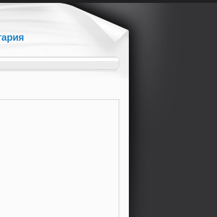
гария