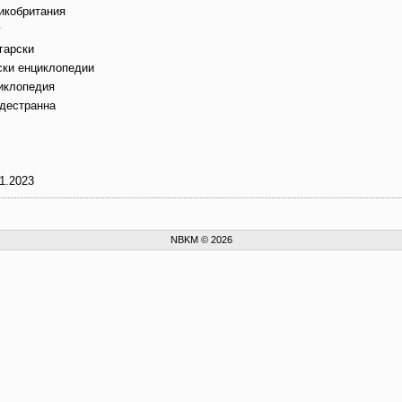
икобритания
г
гарски
ски енциклопедии
иклопедия
дестранна
1.2023
NBKM © 2026