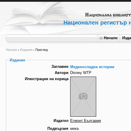
Национален регистър н
Начало
Изд
Начало
Издания
Преглед
Издание
Заглавие
Mеденосладки истории
Автори
Disney WTP
Илюстрации на корица
Издател
Егмонт България
Подвързия
мека