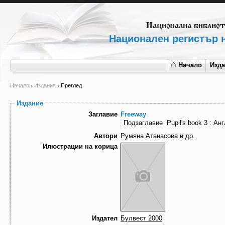
Национален регистър н
Начало
Изд
Начало
Издания
Преглед
Издание
Заглавие
Freeway
Подзаглавие
Pupil's book 3 : Ан
Автори
Румяна Атанасова и др.
Илюстрации на корица
Издател
Булвест 2000