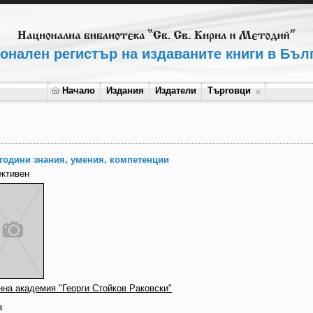
онален регистър на издаваните книги в Бъл
Начало
Издания
Издатели
Търговци
 години знания, умения, компетенции
ективен
нна академия "Георги Стойков Раковски"
а