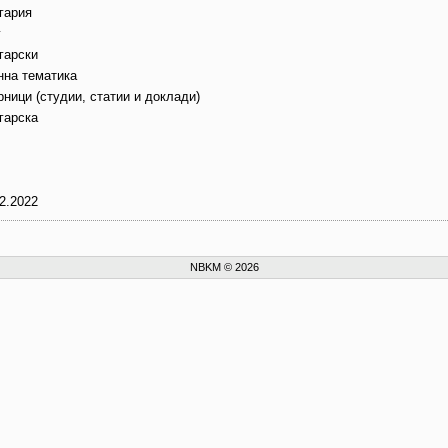
гария
г
гарски
нна тематика
ници (студии, статии и доклади)
гарска
2.2022
NBKM © 2026