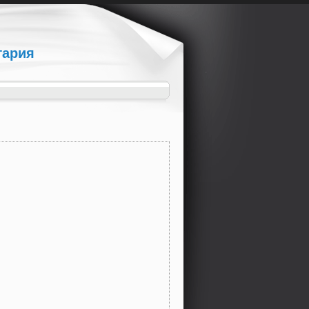
гария