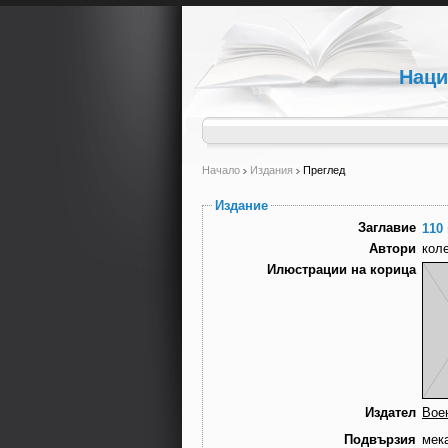
Наци
Начало
Издания
Преглед
Издание
Заглавие
110
Автори
кол
Илюстрации на корица
Издател
Вое
Подвързия
мек