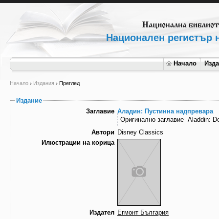
Национален регистър н
Начало
Изд
Начало
Издания
Преглед
Издание
Заглавие
Аладин: Пустинна надпревара
Оригинално заглавие
Aladdin: D
Автори
Disney Classics
Илюстрации на корица
Издател
Егмонт България