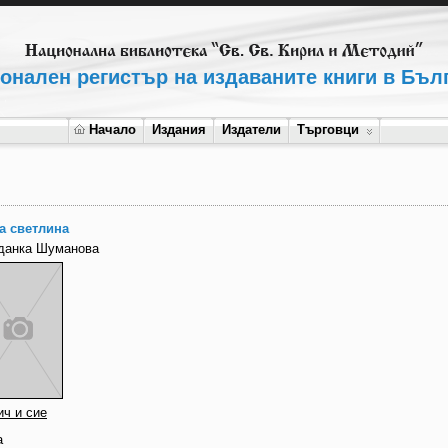
онален регистър на издаваните книги в Бъл
Начало
Издания
Издатели
Търговци
а светлина
данка Шуманова
ич и сие
а