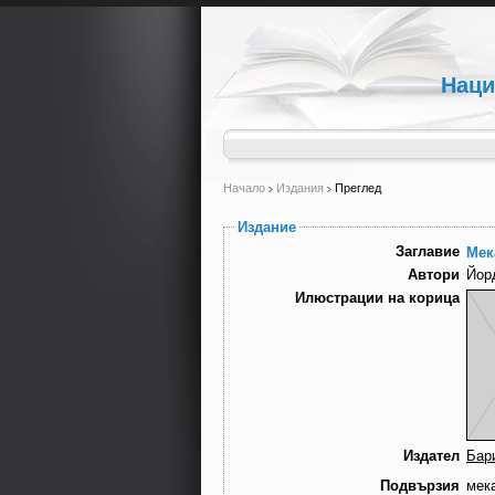
Наци
Начало
Издания
Преглед
Издание
Заглавие
Мек
Автори
Йор
Илюстрации на корица
Издател
Бар
Подвързия
мек