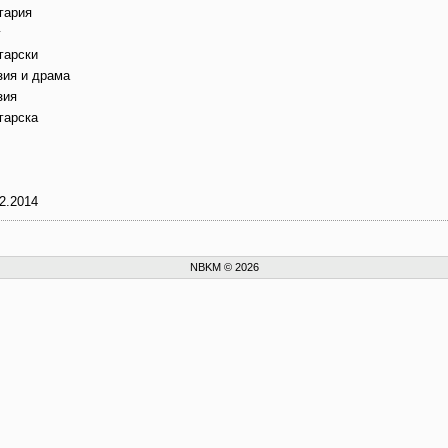
гария
г
гарски
зия и драма
зия
гарска
2.2014
NBKM © 2026