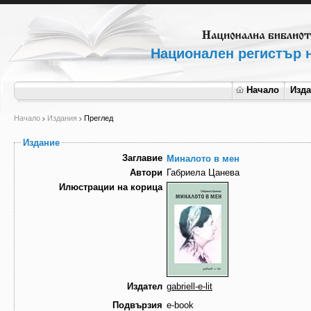
Национален регистър н
Начало
Изд
Начало
Издания
Преглед
Издание
Заглавие
Миналото в мен
Автори
Габриела Цанева
Илюстрации на корица
Издател
gabriell-e-lit
Подвързия
e-book