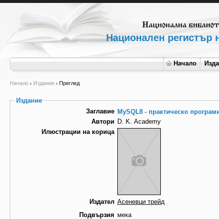
Национален регистър н
Начало
Изд
Начало
Издания
Преглед
Издание
Заглавие
MySQL8 - практическо програм
Автори
D. K. Academy
Илюстрации на корица
Издател
Асеневци трейд
Подвързия
мека