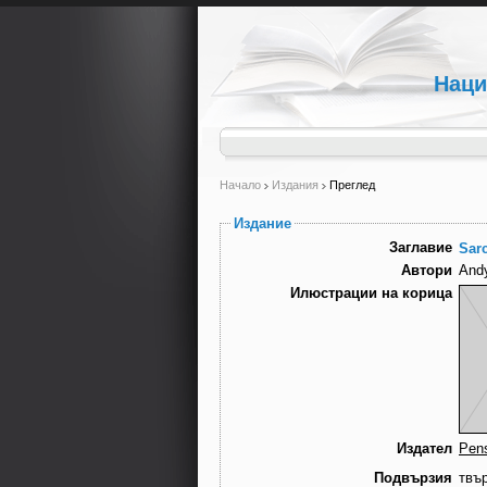
Наци
Начало
Издания
Преглед
Издание
Заглавие
Sarc
Автори
Andy
Илюстрации на корица
Издател
Pens
Подвързия
твъ