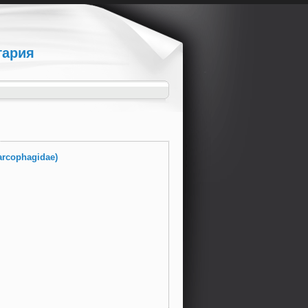
гария
arcophagidae)