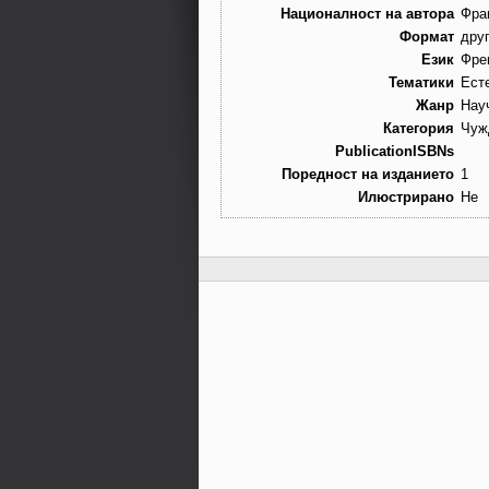
Националност на автора
Фра
Формат
дру
Език
Фре
Тематики
Ест
Жанр
Нау
Категория
Чуж
PublicationISBNs
Поредност на изданието
1
Илюстрирано
Не