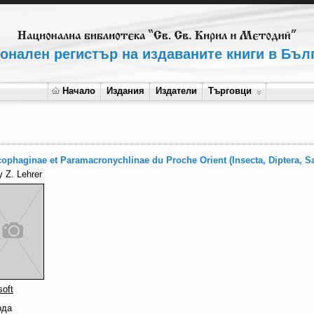
онален регистър на издаваните книги в Бъл
Начало
Издания
Издатели
Търговци
ophaginae et Paramacronychlinae du Proche Orient (Insecta, Diptera, S
 Z. Lehrer
oft
рда