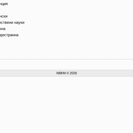
нция
г
нски
ествени науки
чна
дестранна
NBKM © 2026