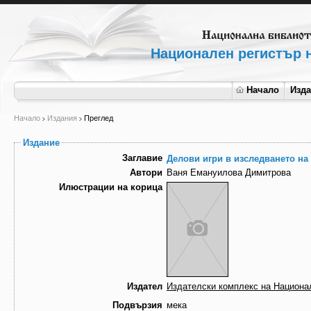
Национален регистър н
Начало
Изд
Начало
Издания
Преглед
Издание
Заглавие
Делови игри в изследването на
Автори
Ваня Емануилова Димитрова
Илюстрации на корица
Издател
Издателски комплекс на Национа
Подвързия
мека