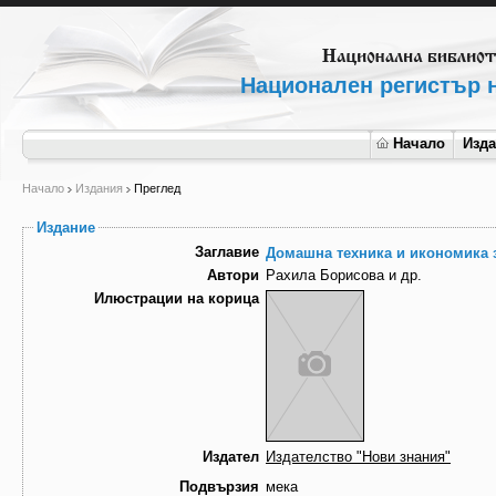
Национален регистър н
Начало
Изд
Начало
Издания
Преглед
Издание
Заглавие
Домашна техника и икономика з
Автори
Рахила Борисова и др.
Илюстрации на корица
Издател
Издателство "Нови знания"
Подвързия
мека