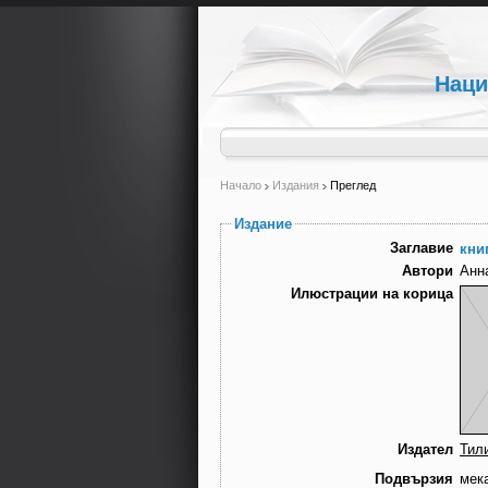
Наци
Начало
Издания
Преглед
Издание
Заглавие
книг
Автори
Анн
Илюстрации на корица
Издател
Тил
Подвързия
мек