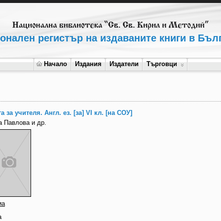
онален регистър на издаваните книги в Бъл
Начало
Издания
Издатели
Търговци
а за учителя. Англ. ез. [за] VI кл. [на СОУ]
а Павлова и др.
иа
а