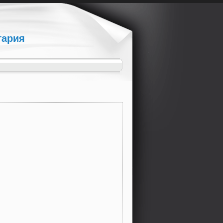
гария