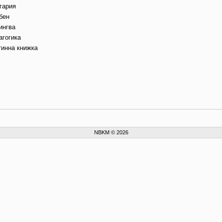
гария
бен
ингва
агогика
тинна книжка
NBKM © 2026