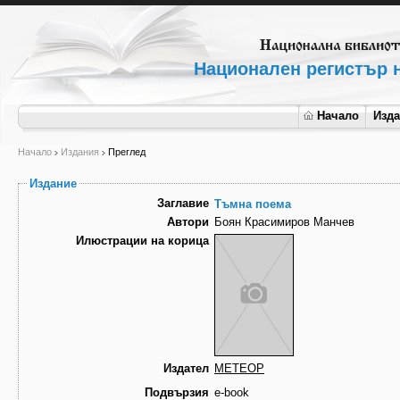
Национален регистър н
Начало
Изд
Начало
Издания
Преглед
Издание
Заглавие
Тъмна поема
Автори
Боян Красимиров Манчев
Илюстрации на корица
Издател
МЕТЕОР
Подвързия
e-book