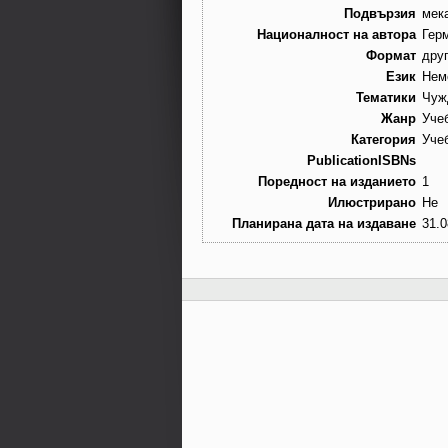
Подвързия
мек
Националност на автора
Гер
Формат
дру
Език
Нем
Тематики
Чуж
Жанр
Уче
Категория
Уче
PublicationISBNs
Поредност на изданието
1
Илюстрирано
Не
Планирана дата на издаване
31.0