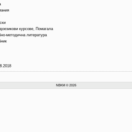
а
мания
г
ски
доезикови курсове, Помагала
бно-методична литература
бник
8.2018
NBKM © 2026