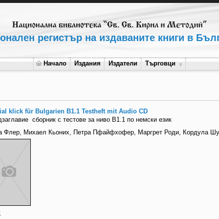
онален регистър на издаваните книги в Бъл
Начало
Издания
Издатели
Търговци
al klick für Bulgarien В1.1 Testheft mit Audio CD
дзаглавие
сборник с тестове за ниво В1.1 по немски език
а Флер, Михаел Кьоних, Петра Пфайфхофер, Маргрет Роди, Кордула Ш
t