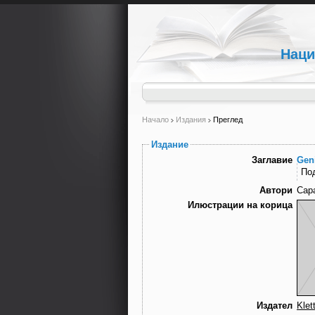
Наци
Начало
Издания
Преглед
Издание
Заглавие
Geni
По
Автори
Сар
Илюстрации на корица
Издател
Klet