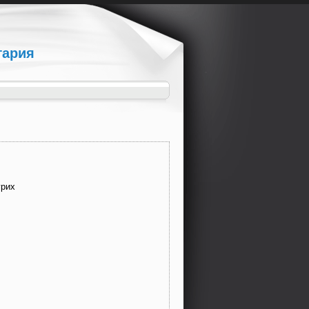
гария
урих