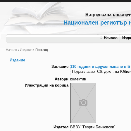
Национален регистър н
Начало
Изд
Начало
Издания
Преглед
Издание
Заглавие
110 години въздухоплаване в Б
Подзаглавие
Сб. докл. на Юбиле
Автори
колектив
Илюстрации на корица
Издател
ВВВУ "Георги Бенковски"