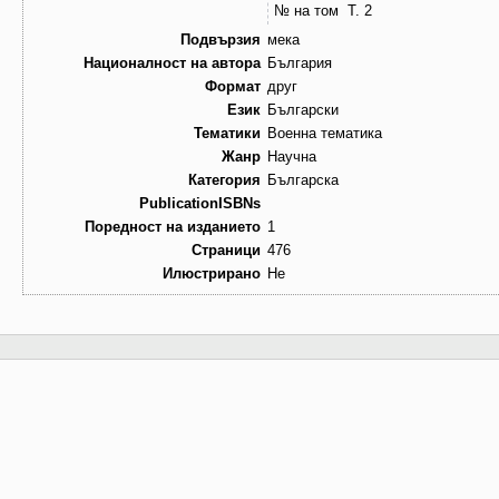
№ на том
Т. 2
Подвързия
мека
Националност на автора
България
Формат
друг
Език
Български
Тематики
Военна тематика
Жанр
Научна
Категория
Българска
PublicationISBNs
Поредност на изданието
1
Страници
476
Илюстрирано
Не