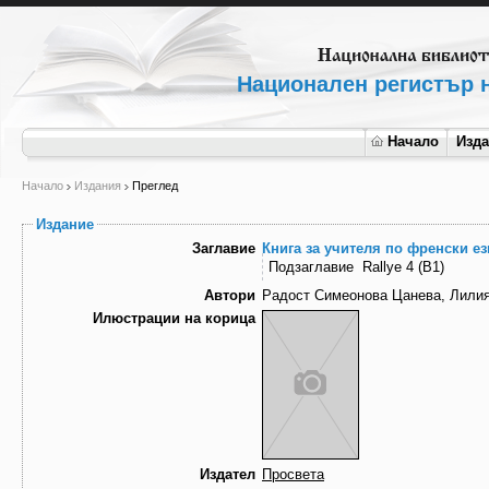
Национален регистър н
Начало
Изд
Начало
Издания
Преглед
Издание
Заглавие
Книга за учителя по френски ези
Подзаглавие
Rallye 4 (B1)
Автори
Радост Симеонова Цанева, Лилия
Илюстрации на корица
Издател
Просвета