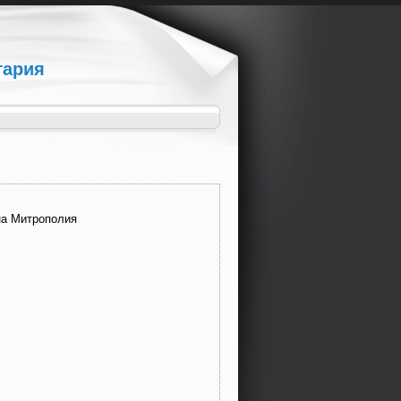
гария
Долна Митрополия