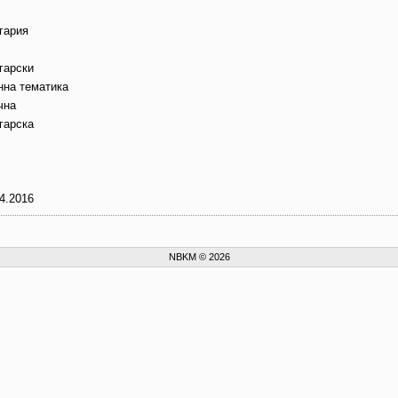
гария
гарски
нна тематика
чна
гарска
4.2016
NBKM © 2026