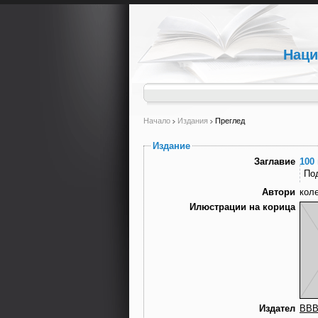
Наци
Начало
Издания
Преглед
Издание
Заглавие
100
По
Автори
кол
Илюстрации на корица
Издател
ВВВ