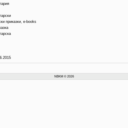
гария
гарски
ки приказки, e-books
казка
гарска
6.2015
NBKM © 2026