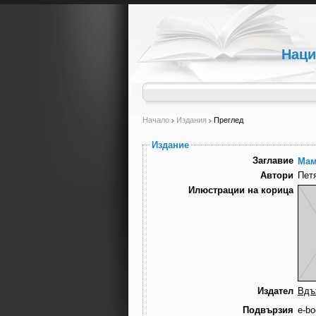
Наци
Начало
Издания
Преглед
Издание
Заглавие
Мам
Автори
Пет
Илюстрации на корица
Издател
Вдъ
Подвързия
e-bo