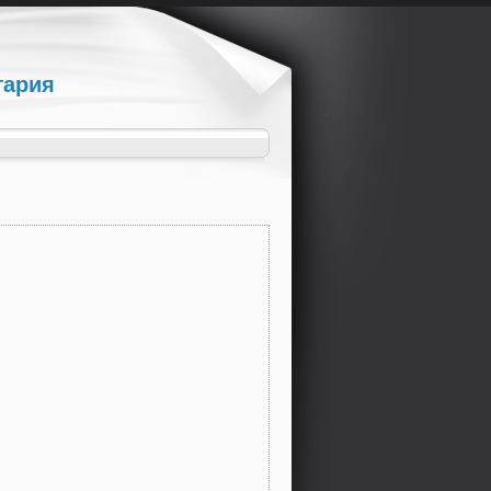
гария