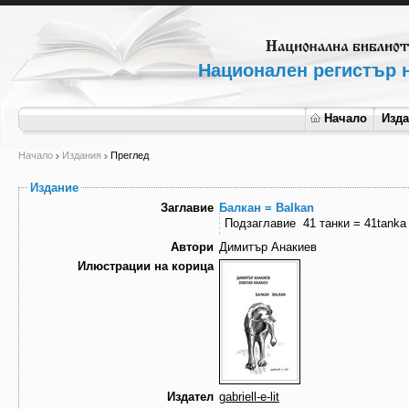
Национален регистър н
Начало
Изд
Начало
Издания
Преглед
Издание
Заглавие
Балкан = Balkan
Подзаглавие
41 танки = 41tanka
Автори
Димитър Анакиев
Илюстрации на корица
Издател
gabriell-e-lit