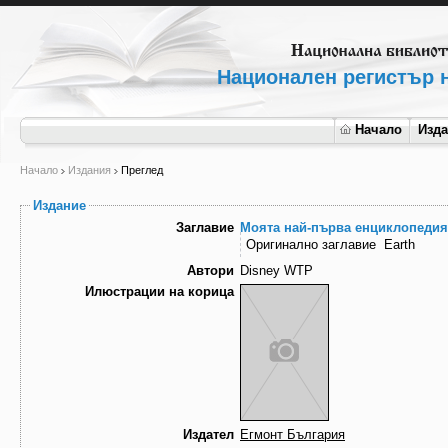
Национален регистър н
Начало
Изд
Начало
Издания
Преглед
Издание
Заглавие
Моята най-първа енциклопедия 
Оригинално заглавие
Earth
Автори
Disney WTP
Илюстрации на корица
Издател
Егмонт България