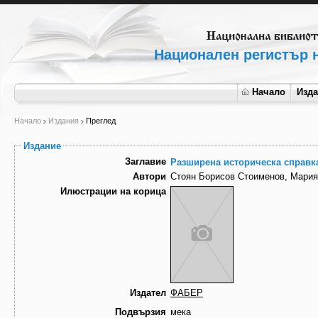
Национален регистър н
Начало
Изд
Начало
Издания
Преглед
Издание
Заглавие
Разширена историческа справк
Автори
Стоян Борисов Стоименов, Мария
Илюстрации на корица
Издател
ФАБЕР
Подвързия
мека