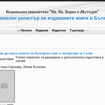
онален регистър на издаваните книги в Бъл
Начало
Издания
Издатели
Търговци
ам да науча повече по български език и литература за 3 клас
Учебно помагало за разширена и допълнителна подготовка в
дзаглавие
часове
стина Сергеева, Лилия Вълкова