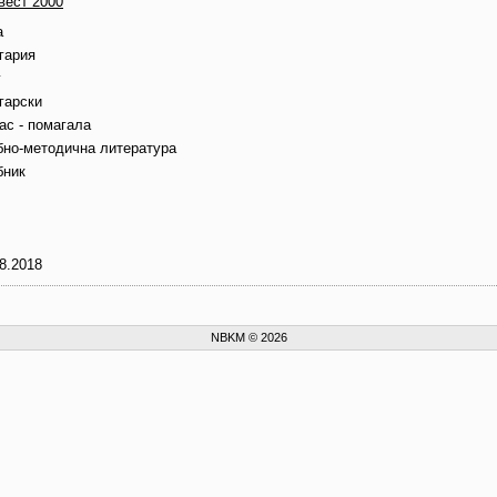
вест 2000
а
гария
г
гарски
ас - помагала
бно-методична литература
бник
8.2018
NBKM © 2026