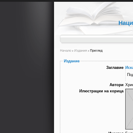
Наци
Начало
Издания
Преглед
Издание
Заглавие
Иск
По
Автори
Хри
Илюстрации на корица