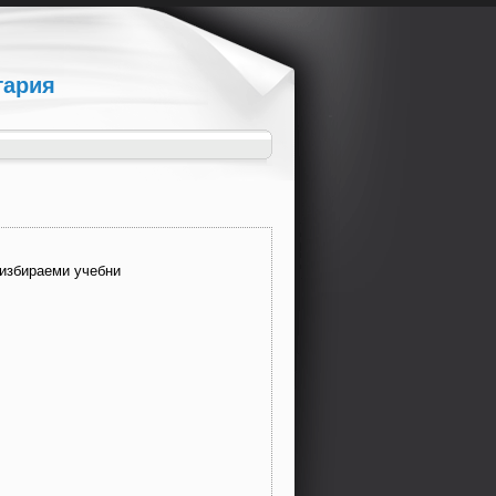
гария
 избираеми учебни