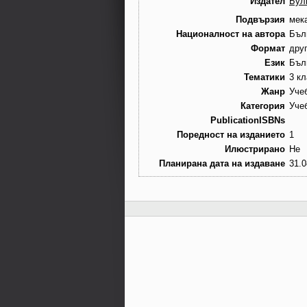
Издател
Бул
Подвързия
мек
Националност на автора
Бъл
Формат
дру
Език
Бъл
Тематики
3 кл
Жанр
Уче
Категория
Уче
PublicationISBNs
Поредност на изданието
1
Илюстрирано
Не
Планирана дата на издаване
31.0