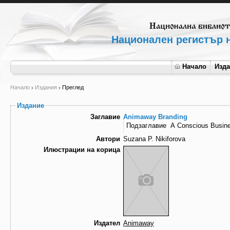
Национален регистър н
Начало
Изд
Начало
Издания
Преглед
Издание
Заглавие
Animaway Branding
Подзаглавие
A Conscious Busine
Автори
Suzana P. Nikiforova
Илюстрации на корица
Издател
Animaway