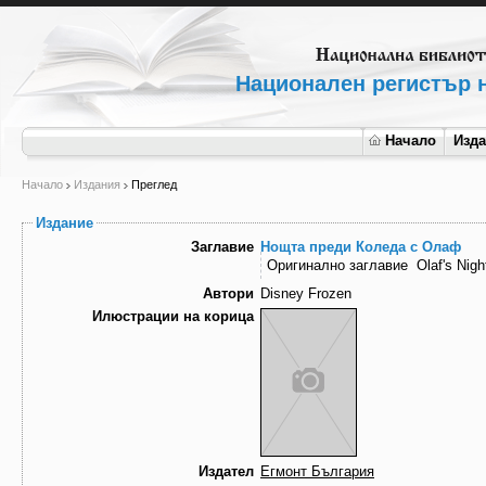
Национален регистър н
Начало
Изд
Начало
Издания
Преглед
Издание
Заглавие
Нощта преди Коледа с Олаф
Оригинално заглавие
Olaf's Nig
Автори
Disney Frozen
Илюстрации на корица
Издател
Егмонт България