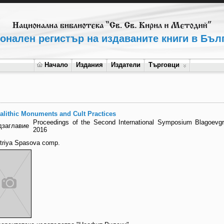
онален регистър на издаваните книги в Бъл
Начало
Издания
Издатели
Търговци
alithic Monuments and Cult Practices
Proceedings of the Second International Symposium Blagoevgr
дзаглавие
2016
triya Spasova comp.