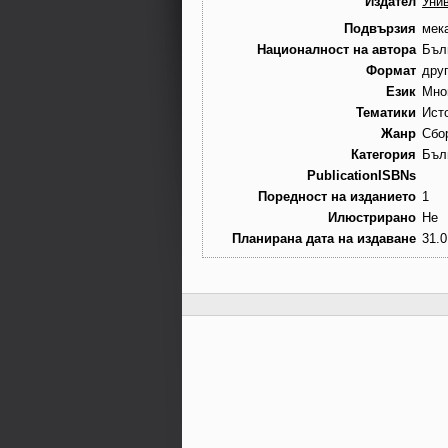
Издател
Уни
Подвързия
мек
Националност на автора
Бъл
Формат
дру
Език
Мно
Тематики
Ист
Жанр
Сбор
Категория
Бъл
PublicationISBNs
Поредност на изданието
1
Илюстрирано
Не
Планирана дата на издаване
31.0