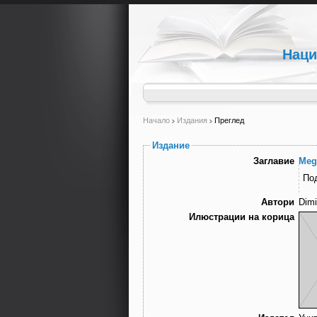
Наци
Начало
Издания
Преглед
Издание
Заглавие
Meg
По
Автори
Dimi
Илюстрации на корица