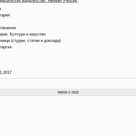
верситетско издателство "Неофит Рилски"
а
гария
г
гоезични
ория, Култура и изкуство
ници (студии, статии и доклади)
гарска
1.2017
NBKM © 2026